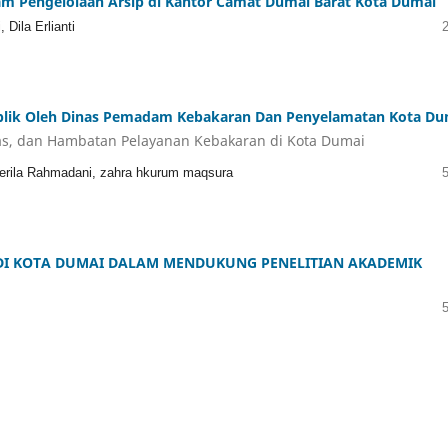
am Pengelolaan Arsip di Kantor Camat Dumai Barat Kota Dumai
 Dila Erlianti
 Publik Oleh Dinas Pemadam Kebakaran Dan Penyelamatan Kota Du
itas, dan Hambatan Pelayanan Kebakaran di Kota Dumai
Syerila Rahmadani, zahra hkurum maqsura
DI KOTA DUMAI DALAM MENDUKUNG PENELITIAN AKADEMIK