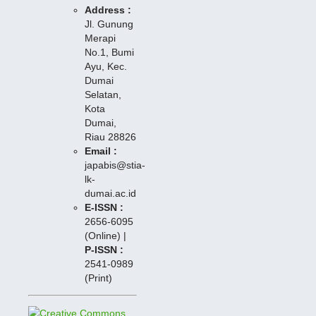
Address :
Jl. Gunung
Merapi
No.1, Bumi
Ayu, Kec.
Dumai
Selatan,
Kota
Dumai,
Riau 28826
Email :
japabis@stia-
lk-
dumai.ac.id
E-ISSN :
2656-6095
(Online) |
P-I
SSN :
2541-0989
(Print)