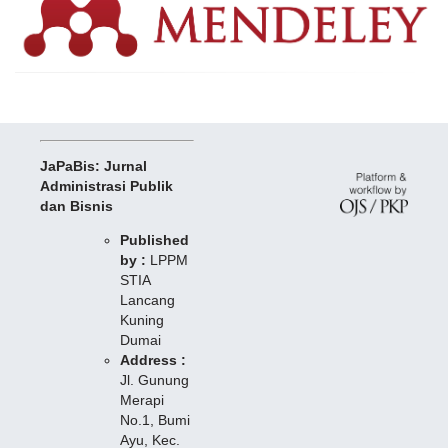
JaPaBis: Jurnal
Administrasi Publik
dan Bisnis
Published
by :
LPPM
STIA
Lancang
Kuning
Dumai
Address :
Jl. Gunung
Merapi
No.1, Bumi
Ayu, Kec.