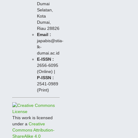
Dumai
Selatan,
Kota
Dumai,
Riau 28826
Email :
japabis@stia-
lk-
dumai.ac.id
E-ISSN :
2656-6095
(Online) |
P-I
SSN :
2541-0989
(Print)
This work is licensed
under a
Creative
Commons Attribution-
ShareAlike 4.0